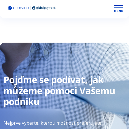
Pojďme se podívat, jak
můžeme pomoci Vašemu
podniku
Nejprve vyberte, kterou možnost preferujete: